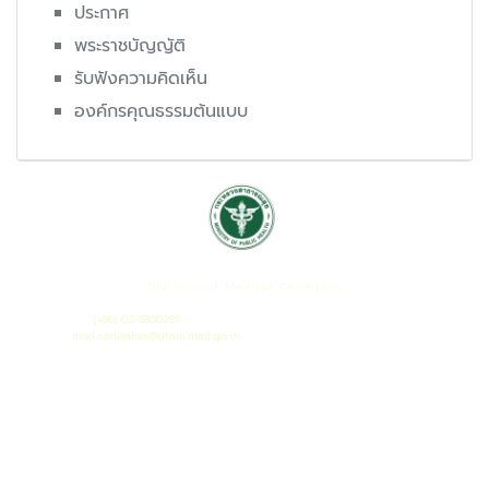
ประกาศ
พระราชบัญญัติ
รับฟังความคิดเห็น
องค์กรคุณธรรมต้นแบบ
กองกัญชาทางการแพทย์
Division of Medical Cannabis
เลขที่ 88/23 หมู่ 4 ถนนติวานนท์ ต.ตลาดขวัญ อ.เมือง จ.นนทบุรี 11000
โทรศัพท์ :
(+66) 02-5800281
เมล :
med.cannabis@dtam.mail.go.th
ยอดผู้เยี่ยมชมวันนี้ : 12
ยอดผู้เยี่ยมชมทั้งหมด : 19124