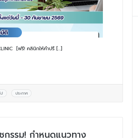
C [ฟรี! คลินิกให้คำปรึ […]
ไป
ประกาศ
สัชกรรม! กำหนดแนวทาง