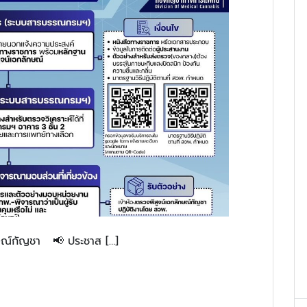
กษณ์กัญชา 📢 ประชาส […]