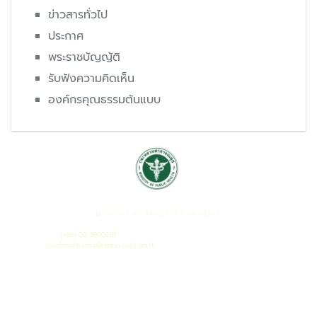
ข่าวสารทั่วไป
ประกาศ
พระราชบัญญัติ
รับฟังความคิดเห็น
องค์กรคุณธรรมต้นแบบ
กองกัญชาทางการแพทย์
Division of Medical Cannabis
เลขที่ 88/23 หมู่ 4 ถนนติวานนท์ ต.ตลาดขวัญ อ.เมือง จ.นนทบุรี 11000
โทรศัพท์ :
(+66) 02-5800281
เมล :
med.cannabis@dtam.mail.go.th
ยอดผู้เยี่ยมชมวันนี้ : 158
ยอดผู้เยี่ยมชมทั้งหมด : 18897