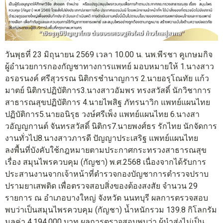
วันพุธที่ 23 มิถุนายน 2569 เวลา 10.00 น. นพ.พีรชา คูเกษมกิจ
ผู้อำนวยการกองกัญชาทางการแพทย์ มอบหมายให้ 1.นางสาว
อรอรนงค์ ศรีสุวรรณ นิติกรชำนาญการ 2.นายอรุโณทัย แก้ว
มาตย์ นิติกรปฏิบัติการ3.นางสาวอัมพร ทรงสวัสดิ์ นักวิชาการ
สาธารณสุขปฏิบัติการ 4.นายไพสิฐ ภัทรนาวิก แพทย์แผนไทย
ปฏิบัติการ5.นายอนิรุธ วงษ์ศรีเพ็ง แพทย์แผนไทย 6.นางสา
วอัญญกานต์ จันทรสวัสดิ์ นิติกร7.นายพงศ์ธร รักไทย นักจัดการ
งานทั่วไป8.นางสาวภารดี ปัญญาประเสริฐ แพทย์แผนไทย
ลงพื้นที่บังคับใช้กฎหมายตามประกาศกระทรวงสาธารณสุข
เรื่อง สมุนไพรควบคุม (กัญชา) พ.ศ.2568 เนื่องจากได้รับการ
ประสานงานจากเจ้าหน้าที่ตำรวจกองบัญชาการตำรวจปราบ
ปรามยาเสพติด เพื่อตรวจสอบสิ่งของต้องสงสัย จำนวน 29
รายการ ณ อำเภอบางใหญ่ จังหวัด นนทบุรี ผลการตรวจสอบ
พบว่าเป็นสมุนไพรควบคุม (กัญชา) น้ำหนักรวม 139.8 กิโลกรัม
มูลค่า 4,194,000 บาท ผลการตรวจสอบพบว่า ผู้นำส่งไม่เป็น