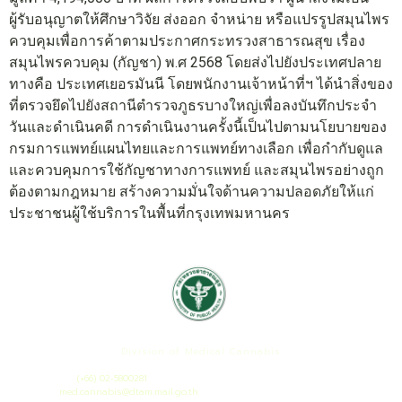
ผู้รับอนุญาตให้ศึกษาวิจัย ส่งออก จำหน่าย หรือแปรรูปสมุนไพร
ควบคุมเพื่อการค้าตามประกาศกระทรวงสาธารณสุข เรื่อง
สมุนไพรควบคุม (กัญชา) พ.ศ 2568 โดยส่งไปยังประเทศปลาย
ทางคือ ประเทศเยอรมันนี โดยพนักงานเจ้าหน้าที่ฯ ได้นำสิ่งของ
ที่ตรวจยึดไปยังสถานีตำรวจภูธรบางใหญ่เพื่อลงบันทึกประจำ
วันและดำเนินคดี การดำเนินงานครั้งนี้เป็นไปตามนโยบายของ
กรมการแพทย์แผนไทยและการแพทย์ทางเลือก เพื่อกำกับดูแล
และควบคุมการใช้กัญชาทางการแพทย์ และสมุนไพรอย่างถูก
ต้องตามกฎหมาย สร้างความมั่นใจด้านความปลอดภัยให้แก่
ประชาชนผู้ใช้บริการในพื้นที่กรุงเทพมหานคร
กองกัญชาทางการแพทย์
Division of Medical Cannabis
เลขที่ 88/23 หมู่ 4 ถนนติวานนท์ ต.ตลาดขวัญ อ.เมือง จ.นนทบุรี 11000
โทรศัพท์ :
(+66) 02-5800281
เมล :
med.cannabis@dtam.mail.go.th