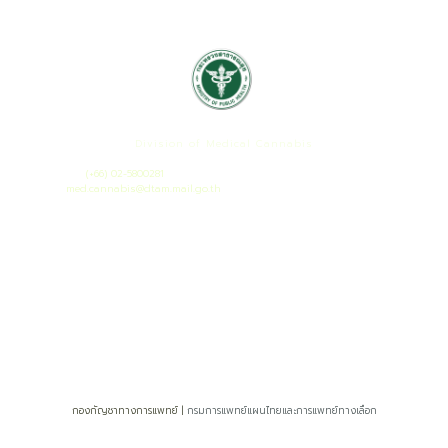
กองกัญชาทางการแพทย์
Division of Medical Cannabis
เลขที่ 88/23 หมู่ 4 ถนนติวานนท์ ต.ตลาดขวัญ อ.เมือง จ.นนทบุรี 11000
โทรศัพท์ :
(+66) 02-5800281
เมล :
med.cannabis@dtam.mail.go.th
ยอดผู้เยี่ยมชมวันนี้ : 70
ยอดผู้เยี่ยมชมทั้งหมด : 19182
กองกัญชาทางการแพทย์ |
กรมการแพทย์แผนไทยและการแพทย์ทางเลือก