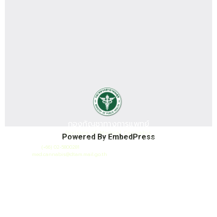
กองกัญชาทางการแพทย์
Division of Medical Cannabis
Powered By EmbedPress
เลขที่ 88/23 หมู่ 4 ถนนติวานนท์ ต.ตลาดขวัญ อ.เมือง จ.นนทบุรี 11000
โทรศัพท์ :
(+66) 02-5800281
เมล :
med.cannabis@dtam.mail.go.th
ยอดผู้เยี่ยมชมวันนี้ : 0
ยอดผู้เยี่ยมชมทั้งหมด : 19151