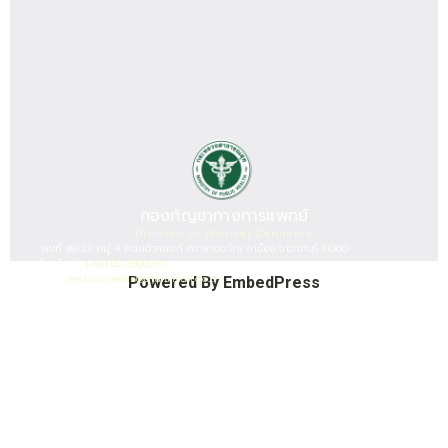
กองกัญชาทางการแพทย์
Division of Medical Cannabis
เลขที่ 88/23 หมู่ 4 ถนนติวานนท์ ต.ตลาดขวัญ อ.เมือง จ.นนทบุรี 11000
โทรศัพท์ :
(+66) 02-5800281
เมล :
med.cannabis@dtam.mail.go.th
Powered By EmbedPress
ยอดผู้เยี่ยมชมวันนี้ : 51
ยอดผู้เยี่ยมชมทั้งหมด : 19163