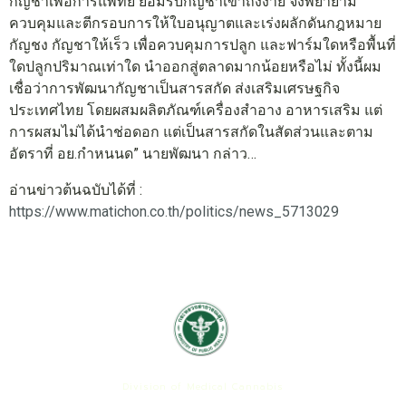
กัญชาเพื่อการแพทย์ ยอมรับกัญชาเข้าถึงง่าย จึงพยายาม
ควบคุมและตีกรอบการให้ใบอนุญาตและเร่งผลักดันกฎหมาย
กัญชง กัญชาให้เร็ว เพื่อควบคุมการปลูก และฟาร์มใดหรือพื้นที่
ใดปลูกปริมาณเท่าใด นำออกสู่ตลาดมากน้อยหรือไม่ ทั้งนี้ผม
เชื่อว่าการพัฒนากัญชาเป็นสารสกัด ส่งเสริมเศรษฐกิจ
ประเทศไทย โดยผสมผลิตภัณฑ์เครื่องสำอาง อาหารเสริม แต่
การผสมไม่ได้นำช่อดอก แต่เป็นสารสกัดในสัดส่วนและตาม
อัตราที่ อย.กำหนนด” นายพัฒนา กล่าว…
อ่านข่าวต้นฉบับได้ที่ :
https://www.matichon.co.th/politics/news_5713029
กองกัญชาทางการแพทย์
Division of Medical Cannabis
เลขที่ 88/23 หมู่ 4 ถนนติวานนท์ ต.ตลาดขวัญ อ.เมือง จ.นนทบุรี 11000