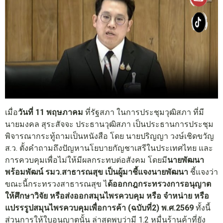
เมื่อ
วันที่ 11 พฤษภาคม
ที่รัฐสภา ในการประชุมวุฒิสภา ที่มี
นายมงคล สุระสัจจะ ประธานวุฒิสภา เป็นประธานการประชุม
พิจารณากระทู้ถามเป็นหนังสือ โดย นายปริญญา วงษ์เชิดขวัญ
ส.ว. ตั้งคำถามถึงปัญหานโยบายกัญชาเสรีในประเทศไทย และ
การควบคุมเพื่อไม่ให้มีผลกระทบต่อสังคม โดยมี
นายพัฒนา
พร้อมพัฒน์ รมว.สาธารณสุข เป็นผู้มาชี้แจงนายพัฒนา
ชี้แจงว่า
ขณะนี้กระทรวงสาธารณสุข ไ
ด้ออกกฎกระทรวงการอนุญาต
ให้ศึกษาวิจัย หรือส่งออกสมุนไพรควบคุม หรือ จำหน่าย หรือ
แปรรรูปสมุนไพรควบคุมเพื่อการค้า (ฉบับที่2) พ.ศ.2569
ทั้งนี้
ส่วนการให้ใบอนุญาตนั้น ล่าสุดพบว่ามี 1.2 หมื่นร้านค้าที่ยัง