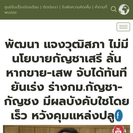
ศูนย์รับเรื่องร้องเรียน
|
ติดต่อเรา
|
รับฟังความคิดเห็น
|
คำถามที่
พบบ่อย
พัฒนา แจงวุฒิสภา ไม่มี
นโยบายกัญชาเสรี ลั่น
หากขาย-เสพ จับได้ทันที
ยันเร่ง ร่างกม.กัญชา-
กัญชง มีผลบังคับใชโดย
เร็ว หวังคุมแหล่งปลูก