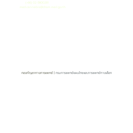
โทรศัพท์ :
(+66) 02-5800281
เมล :
med.cannabis@dtam.mail.go.th
ยอดผู้เยี่ยมชมวันนี้ : 18
ยอดผู้เยี่ยมชมทั้งหมด : 19169
กองกัญชาทางการแพทย์ |
กรมการแพทย์แผนไทยและการแพทย์ทางเลือก