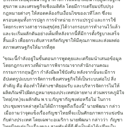
สุขภาพ และเศรษฐกิจเชิงเมดิคัล โดยมีการเตรียมปรับปรุง
กฎหมายต่างๆ ให้สอดคล้องกับเงื่อนไขของเวทีโลก ซึ่งจะ
ครอบคลุมทั้งการปลูก การจำหน่าย การแปรรูป และการใช้
โดยกระทรวงสาธารณสุข(สธ.)ได้วางกรอบการทำงานไว้แล้ว
และจะเริ่มผลักดันอย่างเต็มที่หลังจากนี้ที่มีการตั้งรัฐบาลเสร็จ
สิ้นแล้ว เพื่อยกระดับสารสกัดกัญชาให้มีคุณภาพและส่งผลต่อ
สภาพเศรษฐกิจให้มากที่สุด
“ขณะนี้กำลังอยู่ในขั้นตอนการพูดคุยและเตรียมนำเสนอข้อมูล
โดยกฎกระทรวงที่ผ่านการพิจารณาจากสำนักงานคณะ
กรรมการกฤษฎีกา กำลังมีผลใช้บังคับ หลังจากนั้นจะมีการ
อัปเดตรูปแบบการจัดการเชิงเศรษฐกิจให้เป็นระบบต่อไป สิ่ง
สำคัญ คือ ต้องทำให้ต่างชาติยอมรับ และบริหารจัดการไม่ให้
ผลิตภัณฑ์ไปผิดกฎหมายของประเทศปลายทาง ส่วนพรรคภูมิใจ
ไทย(ภท.)จะผลักดัน พ.ร.บ.กัญชากัญชงต่อหรือไม่ ในการ
ประชุมพรรคล่าสุดไม่ได้มีการพูดถึงเรื่องนี้” นายพัฒนา กล่าว
เมื่อถามว่าจุดแข็งเรื่องกัญชาไทยที่จะเป็นศักยภาพการแข่งขัน
กับต่างประเทศ โดยเฉพาะอเมริกา นายพัฒนา กล่าวว่า กัญชา
ไทยมีจุดเด่นในเรื่องของ สายพันธุ์ที่ดี ซึ่งเป็นข้อได้เปรียบใน