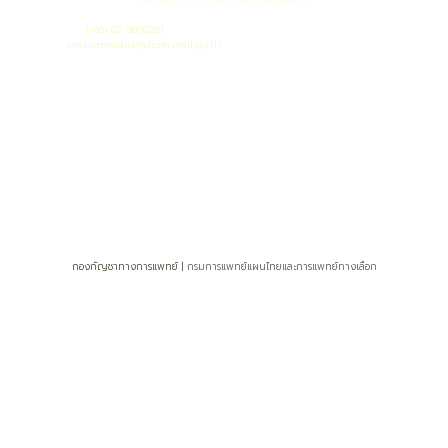
เลขที่ 88/23 หมู่ 4 ถนนติวานนท์ ต.ตลาดขวัญ อ.เมือง จ.นนทบุรี 11000
โทรศัพท์ :
(+66) 02-5800281
เมล :
med.cannabis@dtam.mail.go.th
ยอดผู้เยี่ยมชมวันนี้ : 33
ยอดผู้เยี่ยมชมทั้งหมด : 19145
กองกัญชาทางการแพทย์ |
กรมการแพทย์แผนไทยและการแพทย์ทางเลือก