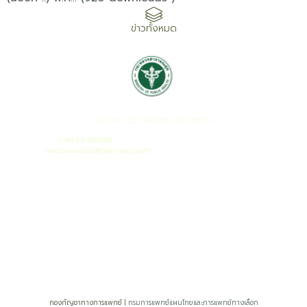
ข่าวทั้งหมด
กองกัญชาทางการแพทย์
Division of Medical Cannabis
เลขที่ 88/23 หมู่ 4 ถนนติวานนท์ ต.ตลาดขวัญ อ.เมือง จ.นนทบุรี 11000
โทรศัพท์ :
(+66) 02-5800281
เมล :
med.cannabis@dtam.mail.go.th
ยอดผู้เยี่ยมชมวันนี้ : 44
ยอดผู้เยี่ยมชมทั้งหมด : 18783
กองกัญชาทางการแพทย์ |
กรมการแพทย์แผนไทยและการแพทย์ทางเลือก